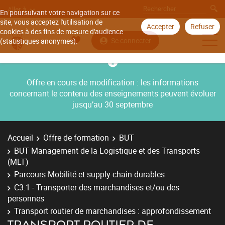
Aller à
En poursuivant votre navigation sur ce
site, vous acceptez l'utilisation de
Accepter
Refuser
cookies à des fins de mesure d'audience
Se connecter
(statistiques anonymes).
Offre en cours de modification : les informations
concernant le contenu des enseignements peuvent évoluer
jusqu’au 30 septembre
Accueil
Offre de formation
BUT
BUT Management de la Logistique et des Transports
(MLT)
Parcours Mobilité et supply chain durables
C3.1 - Transporter des marchandises et/ou des
personnes
Transport routier de marchandises : approfondissement
TRANSPORT ROUTIER DE