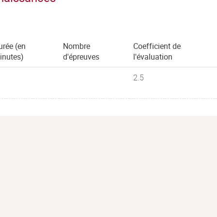
urée (en
Nombre
Coefficient de
inutes)
d'épreuves
l'évaluation
2.5