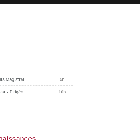
rs Magistral
6h
vaux Dirigés
10h
nnaissances