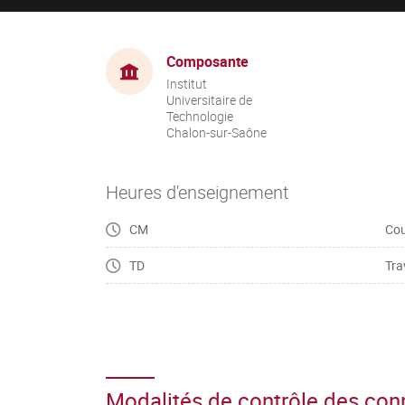
Composante
Institut
Universitaire de
Technologie
Chalon-sur-Saône
Heures d'enseignement
CM
Cou
TD
Tra
Modalités de contrôle des co