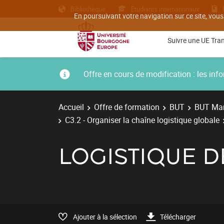
Bibliothèque
Etudiants internationaux
En poursuivant votre navigation sur ce site, vous
Suivre une UE Tra
Offre en cours de modification : les i
Accueil
Offre de formation
BUT
BUT Man
C3.2 - Organiser la chaîne logistique globale
LOGISTIQUE D
Ajouter à la sélection
Télécharger