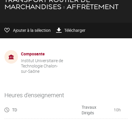
MARCHANDISES : AFFRÈTEMENT
Ajouter à la sélection
Télécharger
Composante
Institut Universitaire de
Technologie Chalon-
sur-Saône
Heures d'enseignement
Travaux
TD
10h
Dirigés