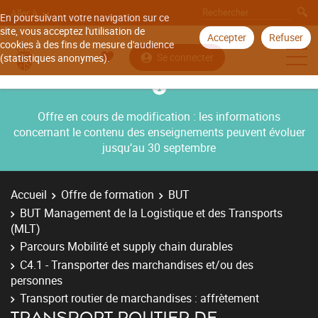
Aller à
En poursuivant votre navigation sur ce
site, vous acceptez l'utilisation de
Accepter
Refuser
cookies à des fins de mesure d'audience
Se connecter
(statistiques anonymes).
Offre en cours de modification : les informations
concernant le contenu des enseignements peuvent évoluer
jusqu’au 30 septembre
Accueil
Offre de formation
BUT
BUT Management de la Logistique et des Transports
(MLT)
Parcours Mobilité et supply chain durables
C4.1 - Transporter des marchandises et/ou des
personnes
Transport routier de marchandises : affrètement
TRANSPORT ROUTIER DE