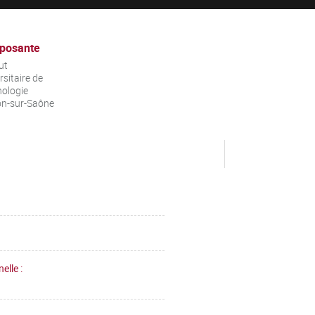
posante
ut
rsitaire de
ologie
on-sur-Saône
elle :