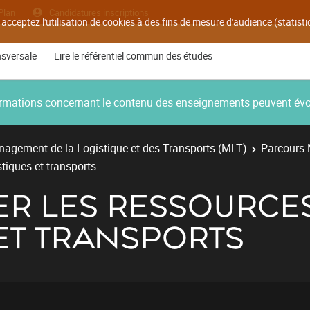
Plan
Candidatures inscriptions
 acceptez l'utilisation de cookies à des fins de mesure d'audience (statis
nsversale
Lire le référentiel commun des études
nformations concernant le contenu des enseignements peuvent év
agement de la Logistique et des Transports (MLT)
Parcours 
stiques et transports
ER LES RESSOURCES
ET TRANSPORTS