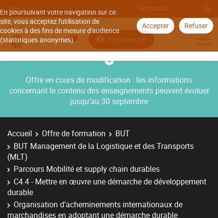
Aller à
En poursuivant votre navigation sur ce
site, vous acceptez l'utilisation de
Accepter
Refuser
cookies à des fins de mesure d'audience
Se connecter
(statistiques anonymes).
Offre en cours de modification : les informations
concernant le contenu des enseignements peuvent évoluer
jusqu’au 30 septembre
Accueil
Offre de formation
BUT
BUT Management de la Logistique et des Transports
(MLT)
Parcours Mobilité et supply chain durables
C4.4 - Mettre en œuvre une démarche de développement
durable
Organisation d’acheminements internationaux de
marchandises en adoptant une démarche durable