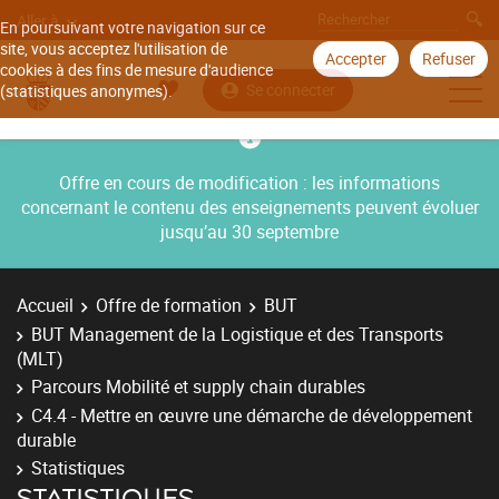
Aller à
En poursuivant votre navigation sur ce
site, vous acceptez l'utilisation de
Accepter
Refuser
cookies à des fins de mesure d'audience
Se connecter
(statistiques anonymes).
Offre en cours de modification : les informations
concernant le contenu des enseignements peuvent évoluer
jusqu’au 30 septembre
Accueil
Offre de formation
BUT
BUT Management de la Logistique et des Transports
(MLT)
Parcours Mobilité et supply chain durables
C4.4 - Mettre en œuvre une démarche de développement
durable
Statistiques
STATISTIQUES