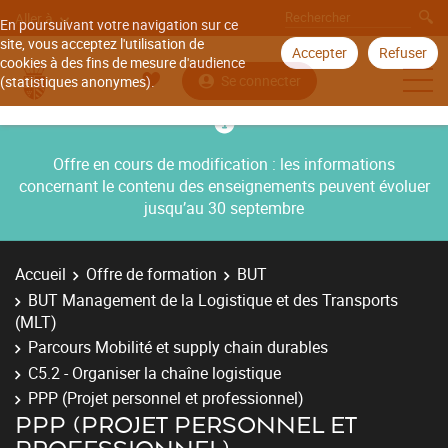
Aller à
En poursuivant votre navigation sur ce
site, vous acceptez l'utilisation de
Accepter
Refuser
cookies à des fins de mesure d'audience
Se connecter
(statistiques anonymes).
Offre en cours de modification : les informations
concernant le contenu des enseignements peuvent évoluer
jusqu’au 30 septembre
Accueil
Offre de formation
BUT
BUT Management de la Logistique et des Transports
(MLT)
Parcours Mobilité et supply chain durables
C5.2 - Organiser la chaîne logistique
PPP (Projet personnel et professionnel)
PPP (PROJET PERSONNEL ET