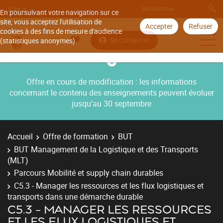
Aller à
En poursuivant votre navigation sur ce
site, vous acceptez l'utilisation de
Accepter
Refuser
cookies à des fins de mesure d'audience
Se connecter
(statistiques anonymes).
Offre en cours de modification : les informations
concernant le contenu des enseignements peuvent évoluer
jusqu’au 30 septembre
Accueil
Offre de formation
BUT
BUT Management de la Logistique et des Transports
(MLT)
Parcours Mobilité et supply chain durables
C5.3 - Manager les ressources et les flux logistiques et
transports dans une démarche durable
C5.3 - MANAGER LES RESSOURCES
ET LES FLUX LOGISTIQUES ET