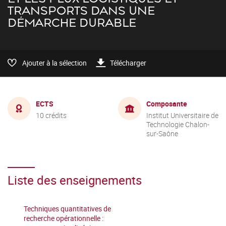
TRANSPORTS DANS UNE
DÉMARCHE DURABLE
Ajouter à la sélection
Télécharger
ECTS
Composante
10 crédits
Institut Universitaire de
Technologie Chalon-
sur-Saône
Liste des enseignements
Techniques quantitatives de
recherche opérationnelle :