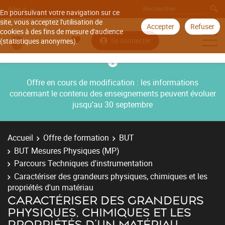
Aller à
En poursuivant votre navigation sur ce
site, vous acceptez l'utilisation de
Accepter
Refuser
cookies à des fins de mesure d'audience
Se connecter
(statistiques anonymes).
Offre en cours de modification : les informations
concernant le contenu des enseignements peuvent évoluer
jusqu’au 30 septembre
Accueil
Offre de formation
BUT
BUT Mesures Physiques (MP)
Parcours Techniques d'instrumentation
Caractériser des grandeurs physiques, chimiques et les
propriétés d'un matériau
CARACTÉRISER DES GRANDEURS
PHYSIQUES, CHIMIQUES ET LES
PROPRIÉTÉS D'UN MATÉRIAU