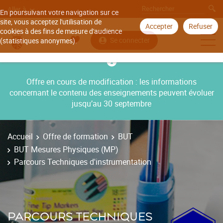
Aller à
En poursuivant votre navigation sur ce
site, vous acceptez l'utilisation de
Accepter
Refuser
cookies à des fins de mesure d'audience
Se connecter
(statistiques anonymes).
Offre en cours de modification : les informations
concernant le contenu des enseignements peuvent évoluer
jusqu’au 30 septembre
Accueil
Offre de formation
BUT
BUT Mesures Physiques (MP)
Parcours Techniques d'instrumentation
PARCOURS TECHNIQUES