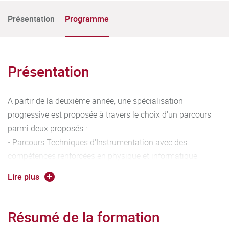
Présentation
Programme
Présentation
A partir de la deuxième année, une spécialisation
progressive est proposée à travers le choix d'un parcours
parmi deux proposés :
• Parcours Techniques d'Instrumentation avec des
compétences renforcées en physique et informatique
d'instrumentation. Le diplômé est plus particulièrement
Lire plus
expert en conception et mise en œuvre d'une chaîne de
mesure et d'instrumentation. Son parcours lui permet d'être
adapté aux laboratoires d'essais et de contrôle industriel,
Résumé de la formation
aux entreprises du secteur de l'instrumentation.