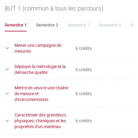
BUT 1 (commun à tous les parcours)
Semestre 1
Semestre 2
Semestre 3
Semestre 4
Sem
Mener une campagne de
6 crédits
mesures
Déployer la métrologie et la
6 crédits
démarche qualité
Mettre en oeuvre une chaîne
de mesure et
6 crédits
d'instrumentation
Caractériser des grandeurs
physiques, chimiques et les
6 crédits
propriétés d'un matériau