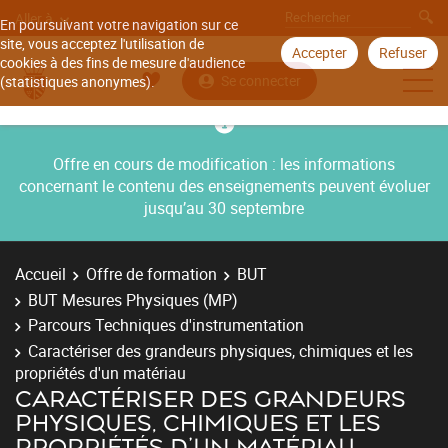
Aller à
En poursuivant votre navigation sur ce
site, vous acceptez l'utilisation de
Accepter
Refuser
cookies à des fins de mesure d'audience
Se connecter
(statistiques anonymes).
Offre en cours de modification : les informations
concernant le contenu des enseignements peuvent évoluer
jusqu’au 30 septembre
Accueil
Offre de formation
BUT
BUT Mesures Physiques (MP)
Parcours Techniques d'instrumentation
Caractériser des grandeurs physiques, chimiques et les
propriétés d'un matériau
CARACTÉRISER DES GRANDEURS
PHYSIQUES, CHIMIQUES ET LES
PROPRIÉTÉS D'UN MATÉRIAU