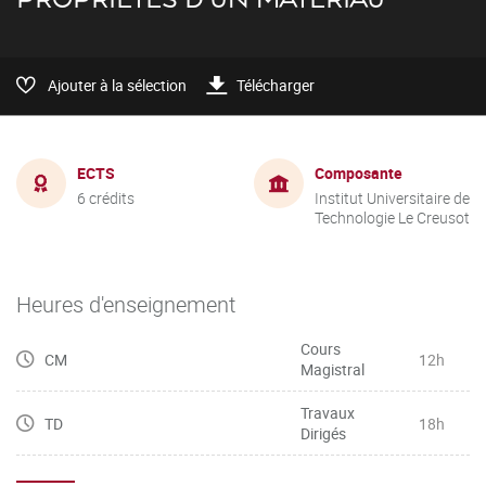
Ajouter à la sélection
Télécharger
ECTS
Composante
6 crédits
Institut Universitaire de
Technologie Le Creusot
Heures d'enseignement
Cours
CM
12h
Magistral
Travaux
TD
18h
Dirigés