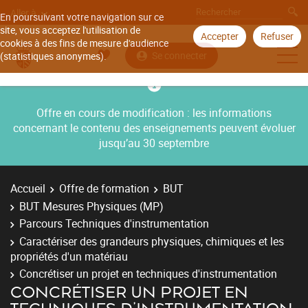
Aller à
En poursuivant votre navigation sur ce
site, vous acceptez l'utilisation de
Accepter
Refuser
cookies à des fins de mesure d'audience
Se connecter
(statistiques anonymes).
Offre en cours de modification : les informations
concernant le contenu des enseignements peuvent évoluer
jusqu’au 30 septembre
Accueil
Offre de formation
BUT
BUT Mesures Physiques (MP)
Parcours Techniques d'instrumentation
Caractériser des grandeurs physiques, chimiques et les
propriétés d'un matériau
Concrétiser un projet en techniques d'instrumentation
CONCRÉTISER UN PROJET EN