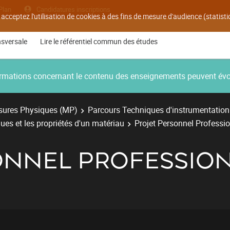
Plan
Candidatures inscriptions
 acceptez l'utilisation de cookies à des fins de mesure d'audience (statis
nsversale
Lire le référentiel commun des études
nformations concernant le contenu des enseignements peuvent év
ures Physiques (MP)
Parcours Techniques d'instrumentation
ues et les propriétés d'un matériau
Projet Personnel Professi
ONNEL PROFESSION