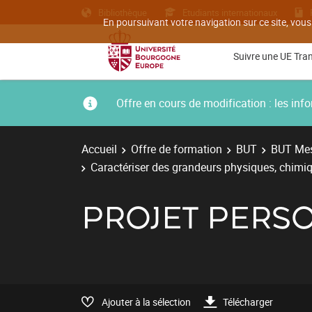
Bibliothèque
Etudiants internationaux
En poursuivant votre navigation sur ce site, vous
Suivre une UE Tra
Offre en cours de modification : les i
Accueil
Offre de formation
BUT
BUT Mes
Caractériser des grandeurs physiques, chimiq
PROJET PERS
Ajouter à la sélection
Télécharger