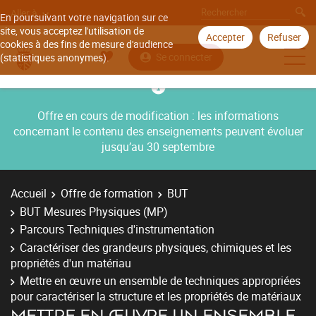
Aller à
En poursuivant votre navigation sur ce
site, vous acceptez l'utilisation de
Accepter
Refuser
cookies à des fins de mesure d'audience
Se connecter
(statistiques anonymes).
Offre en cours de modification : les informations
concernant le contenu des enseignements peuvent évoluer
jusqu’au 30 septembre
Accueil
Offre de formation
BUT
BUT Mesures Physiques (MP)
Parcours Techniques d'instrumentation
Caractériser des grandeurs physiques, chimiques et les
propriétés d'un matériau
Mettre en œuvre un ensemble de techniques appropriées
pour caractériser la structure et les propriétés de matériaux
METTRE EN ŒUVRE UN ENSEMBLE