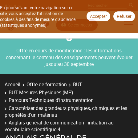
Aller à
En poursuivant votre navigation sur ce
site, vous acceptez l'utilisation de
Accepter
Refuser
cookies à des fins de mesure d'audience
Se connecter
(statistiques anonymes).
Offre en cours de modification : les informations
concernant le contenu des enseignements peuvent évoluer
jusqu’au 30 septembre
Accueil
Offre de formation
BUT
BUT Mesures Physiques (MP)
Parcours Techniques d'instrumentation
Caractériser des grandeurs physiques, chimiques et les
propriétés d'un matériau
Anglais général de communication - initiation au
vocabulaire scientifique 4
ANGLAIS GÉNÉRAL DE