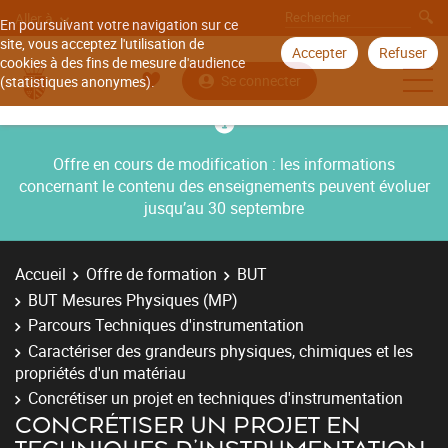
Aller à
En poursuivant votre navigation sur ce
site, vous acceptez l'utilisation de
Accepter
Refuser
cookies à des fins de mesure d'audience
Se connecter
(statistiques anonymes).
Offre en cours de modification : les informations
concernant le contenu des enseignements peuvent évoluer
jusqu’au 30 septembre
Accueil
Offre de formation
BUT
BUT Mesures Physiques (MP)
Parcours Techniques d'instrumentation
Caractériser des grandeurs physiques, chimiques et les
propriétés d'un matériau
Concrétiser un projet en techniques d'instrumentation
CONCRÉTISER UN PROJET EN