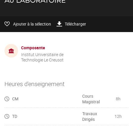
AU LABORATOIRE
Ajouter à la sélection
Télécharger
Composante
Institut Universitaire de
Technologie Le Creusot
Heures d'enseignement
Cours
CM
8h
Magistral
Travaux
TD
12h
Dirigés