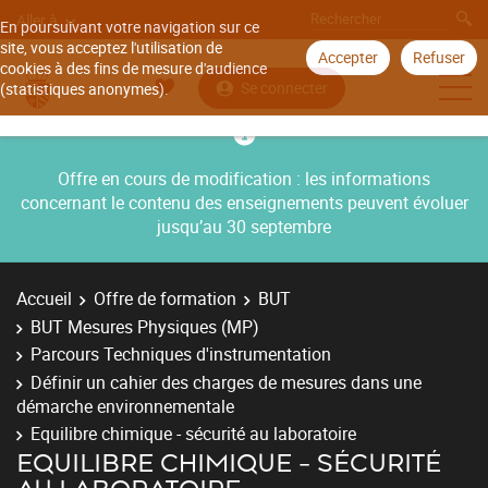
Aller à
En poursuivant votre navigation sur ce
site, vous acceptez l'utilisation de
Accepter
Refuser
cookies à des fins de mesure d'audience
Se connecter
(statistiques anonymes).
Offre en cours de modification : les informations
concernant le contenu des enseignements peuvent évoluer
jusqu’au 30 septembre
Accueil
Offre de formation
BUT
BUT Mesures Physiques (MP)
Parcours Techniques d'instrumentation
Définir un cahier des charges de mesures dans une
démarche environnementale
Equilibre chimique - sécurité au laboratoire
EQUILIBRE CHIMIQUE - SÉCURITÉ