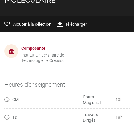
MOLÉCULAIRE
Ajouter à la sélection
Télécharger
Composante
Institut Universitaire de
Technologie Le Creusot
Heures d'enseignement
Cours
CM
10h
Magistral
Travaux
TD
18h
Dirigés