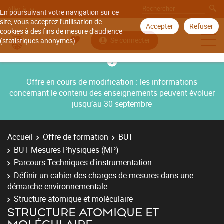
Aller à
En poursuivant votre navigation sur ce
site, vous acceptez l'utilisation de
Accepter
Refuser
cookies à des fins de mesure d'audience
Se connecter
(statistiques anonymes).
Offre en cours de modification : les informations
concernant le contenu des enseignements peuvent évoluer
jusqu’au 30 septembre
Accueil
Offre de formation
BUT
BUT Mesures Physiques (MP)
Parcours Techniques d'instrumentation
Définir un cahier des charges de mesures dans une
démarche environnementale
Structure atomique et moléculaire
STRUCTURE ATOMIQUE ET