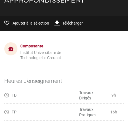
APPROFONDISSEMENT
Ajouter à la sélection
Télécharger
Composante
Institut Universitaire de
Technologie Le Creusot
Heures d'enseignement
Travaux
TD
9h
Dirigés
Travaux
TP
16h
Pratiques