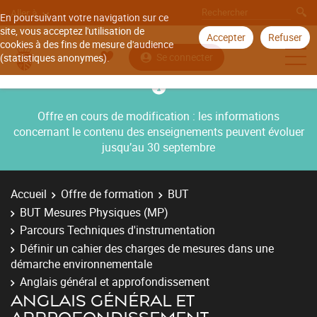
Aller à
En poursuivant votre navigation sur ce
site, vous acceptez l'utilisation de
Accepter
Refuser
cookies à des fins de mesure d'audience
Se connecter
(statistiques anonymes).
Offre en cours de modification : les informations
concernant le contenu des enseignements peuvent évoluer
jusqu’au 30 septembre
Accueil
Offre de formation
BUT
BUT Mesures Physiques (MP)
Parcours Techniques d'instrumentation
Définir un cahier des charges de mesures dans une
démarche environnementale
Anglais général et approfondissement
ANGLAIS GÉNÉRAL ET