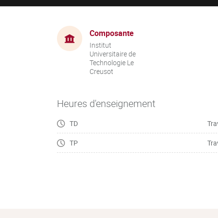
Composante
Institut
Universitaire de
Technologie Le
Creusot
Heures d'enseignement
TD
Tra
TP
Tra