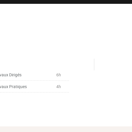
vaux Dirigés
6h
vaux Pratiques
4h