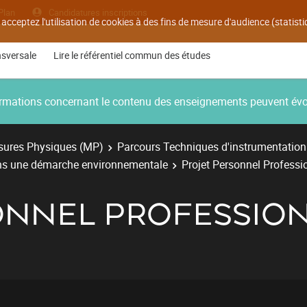
Plan
Candidatures inscriptions
 acceptez l'utilisation de cookies à des fins de mesure d'audience (statis
nsversale
Lire le référentiel commun des études
nformations concernant le contenu des enseignements peuvent év
ures Physiques (MP)
Parcours Techniques d'instrumentation
ans une démarche environnementale
Projet Personnel Professi
ONNEL PROFESSION