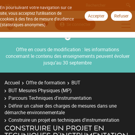
Aller à
En poursuivant votre navigation sur ce
site, vous acceptez l'utilisation de
Accepter
Refuser
cookies à des fins de mesure d'audience
Se connecter
(statistiques anonymes).
Offre en cours de modification : les informations
concernant le contenu des enseignements peuvent évoluer
jusqu’au 30 septembre
Accueil
Offre de formation
BUT
BUT Mesures Physiques (MP)
Parcours Techniques d'instrumentation
Définir un cahier des charges de mesures dans une
démarche environnementale
Construire un projet en techniques d'instrumentation
CONSTRUIRE UN PROJET EN