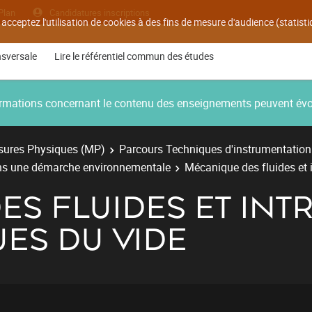
Plan
Candidatures inscriptions
 acceptez l'utilisation de cookies à des fins de mesure d'audience (statis
nsversale
Lire le référentiel commun des études
nformations concernant le contenu des enseignements peuvent év
ures Physiques (MP)
Parcours Techniques d'instrumentation
ans une démarche environnementale
Mécanique des fluides et 
ES FLUIDES ET INT
ES DU VIDE