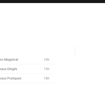
rs Magistral
10h
vaux Dirigés
15h
vaux Pratiques
18h