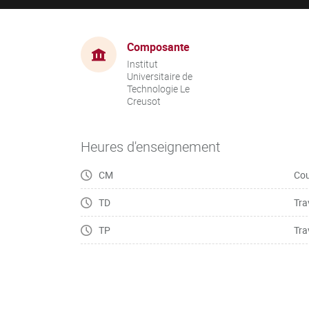
Composante
Institut
Universitaire de
Technologie Le
Creusot
Heures d'enseignement
CM
Cou
TD
Tra
TP
Tra