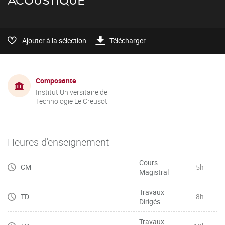
ACOUSTIQUE
Ajouter à la sélection
Télécharger
Composante
Institut Universitaire de
Technologie Le Creusot
Heures d'enseignement
Cours
CM
5h
Magistral
Travaux
TD
8h
Dirigés
Travaux