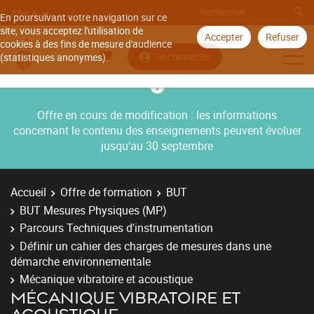
Aller à
En poursuivant votre navigation sur ce
site, vous acceptez l'utilisation de
Accepter
Refuser
cookies à des fins de mesure d'audience
Se connecter
(statistiques anonymes).
Offre en cours de modification : les informations
concernant le contenu des enseignements peuvent évoluer
jusqu’au 30 septembre
Accueil
Offre de formation
BUT
BUT Mesures Physiques (MP)
Parcours Techniques d'instrumentation
Définir un cahier des charges de mesures dans une
démarche environnementale
Mécanique vibratoire et acoustique
MÉCANIQUE VIBRATOIRE ET