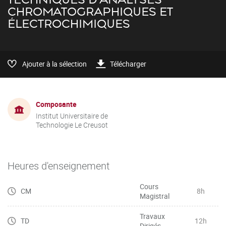
CHROMATOGRAPHIQUES ET
ÉLECTROCHIMIQUES
Ajouter à la sélection
Télécharger
Composante
Institut Universitaire de
Technologie Le Creusot
Heures d'enseignement
Cours
CM
8h
Magistral
Travaux
TD
12h
Dirigés