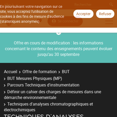
Aller à
En poursuivant votre navigation sur ce
site, vous acceptez l'utilisation de
Accepter
Refuser
cookies à des fins de mesure d'audience
Se connecter
(statistiques anonymes).
Offre en cours de modification : les informations
concernant le contenu des enseignements peuvent évoluer
jusqu’au 30 septembre
Accueil
Offre de formation
BUT
BUT Mesures Physiques (MP)
Parcours Techniques d'instrumentation
Définir un cahier des charges de mesures dans une
démarche environnementale
Techniques d'analyses chromatographiques et
électrochimiques
TECHNIQUES D'ANALYSES