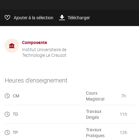
Ajouter à la sélection
Télécharger
Composante
Institut Universitaire de
Technologie Le Creusot
Heures d'enseignement
Cours
CM
7h
Magistral
Travaux
TD
11h
Dirigés
Travaux
TP
12h
Pratiques