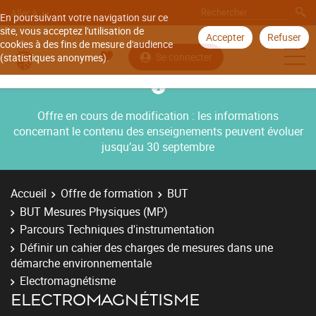
Aller à
En poursuivant votre navigation sur ce
site, vous acceptez l'utilisation de
Accepter
Refuser
cookies à des fins de mesure d'audience
Se connecter
(statistiques anonymes).
Offre en cours de modification : les informations
concernant le contenu des enseignements peuvent évoluer
jusqu’au 30 septembre
Accueil
Offre de formation
BUT
BUT Mesures Physiques (MP)
Parcours Techniques d'instrumentation
Définir un cahier des charges de mesures dans une
démarche environnementale
Electromagnétisme
ELECTROMAGNÉTISME