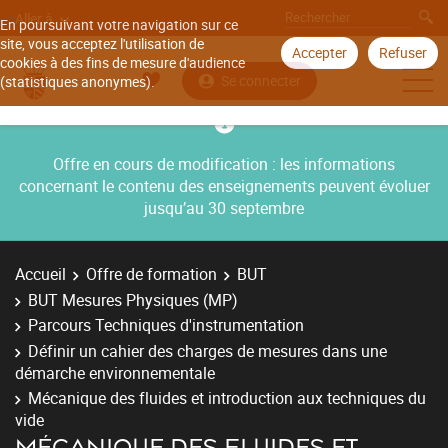
Aller à
En poursuivant votre navigation sur ce
site, vous acceptez l'utilisation de
Accepter
Refuser
cookies à des fins de mesure d'audience
Se connecter
(statistiques anonymes).
Offre en cours de modification : les informations
concernant le contenu des enseignements peuvent évoluer
jusqu’au 30 septembre
Accueil
Offre de formation
BUT
BUT Mesures Physiques (MP)
Parcours Techniques d'instrumentation
Définir un cahier des charges de mesures dans une
démarche environnementale
Mécanique des fluides et introduction aux techniques du
vide
MÉCANIQUE DES FLUIDES ET