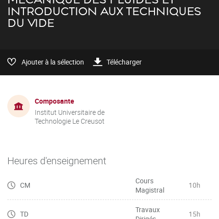
INTRODUCTION AUX TECHNIQUES
DU VIDE
Ajouter à la sélection
Télécharger
Composante
Institut Universitaire de
Technologie Le Creusot
Heures d'enseignement
Cours
CM
10h
Magistral
Travaux
TD
15h
Dirigés