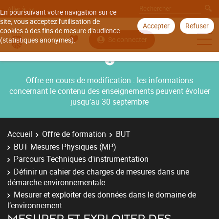
Aller à
En poursuivant votre navigation sur ce
site, vous acceptez l'utilisation de
Accepter
Refuser
cookies à des fins de mesure d'audience
Se connecter
(statistiques anonymes).
Offre en cours de modification : les informations
concernant le contenu des enseignements peuvent évoluer
jusqu’au 30 septembre
Accueil
Offre de formation
BUT
BUT Mesures Physiques (MP)
Parcours Techniques d'instrumentation
Définir un cahier des charges de mesures dans une
démarche environnementale
Mesurer et exploiter des données dans le domaine de
l’environnement
MESURER ET EXPLOITER DES