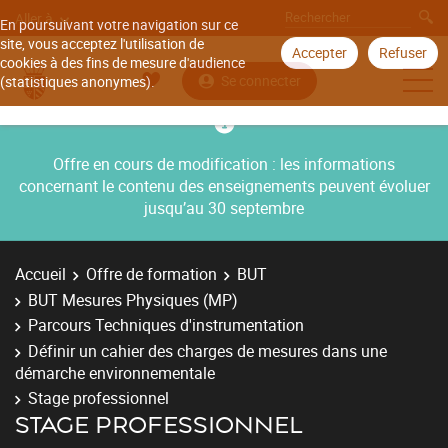
Aller à
En poursuivant votre navigation sur ce
site, vous acceptez l'utilisation de
Accepter
Refuser
cookies à des fins de mesure d'audience
Se connecter
(statistiques anonymes).
Offre en cours de modification : les informations
concernant le contenu des enseignements peuvent évoluer
jusqu’au 30 septembre
Accueil
Offre de formation
BUT
BUT Mesures Physiques (MP)
Parcours Techniques d'instrumentation
Définir un cahier des charges de mesures dans une
démarche environnementale
Stage professionnel
STAGE PROFESSIONNEL