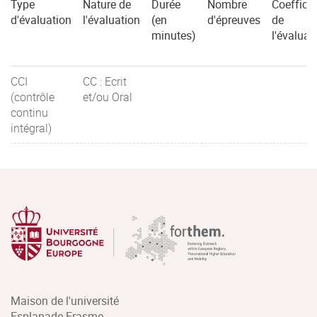
Type
Nature de
Durée
Nombre
Coefficie
d'évaluation
l'évaluation
(en
d'épreuves
de
minutes)
l'évaluat
CCI
CC : Ecrit
(contrôle
et/ou Oral
continu
intégral)
Maison de l'université
Esplanade Erasme