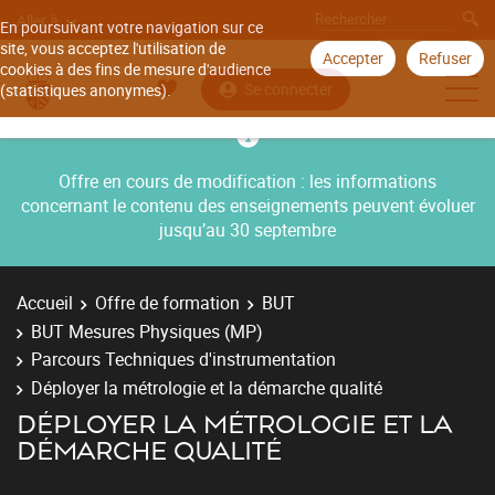
Aller à
En poursuivant votre navigation sur ce
site, vous acceptez l'utilisation de
Accepter
Refuser
cookies à des fins de mesure d'audience
Se connecter
(statistiques anonymes).
Offre en cours de modification : les informations
concernant le contenu des enseignements peuvent évoluer
jusqu’au 30 septembre
Accueil
Offre de formation
BUT
BUT Mesures Physiques (MP)
Parcours Techniques d'instrumentation
Déployer la métrologie et la démarche qualité
DÉPLOYER LA MÉTROLOGIE ET LA
DÉMARCHE QUALITÉ