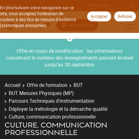
Aller à
En poursuivant votre navigation sur ce
site, vous acceptez l'utilisation de
Accepter
Refuser
cookies à des fins de mesure d'audience
Se connecter
(statistiques anonymes).
Offre en cours de modification : les informations
concernant le contenu des enseignements peuvent évoluer
jusqu’au 30 septembre
Accueil
Offre de formation
BUT
BUT Mesures Physiques (MP)
Parcours Techniques d'instrumentation
Déployer la métrologie et la démarche qualité
Culture, communication professionnelle
CULTURE, COMMUNICATION
PROFESSIONNELLE