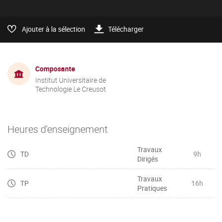
Ajouter à la sélection
Télécharger
Composante
Institut Universitaire de
Technologie Le Creusot
Heures d'enseignement
Travaux
TD
9h
Dirigés
Travaux
TP
16h
Pratiques