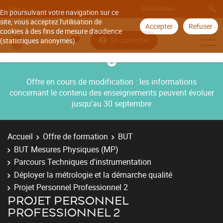
Aller à
En poursuivant votre navigation sur ce
site, vous acceptez l'utilisation de
Accepter
Refuser
cookies à des fins de mesure d'audience
Se connecter
(statistiques anonymes).
Offre en cours de modification : les informations
concernant le contenu des enseignements peuvent évoluer
jusqu’au 30 septembre
Accueil
Offre de formation
BUT
BUT Mesures Physiques (MP)
Parcours Techniques d'instrumentation
Déployer la métrologie et la démarche qualité
Projet Personnel Professionnel 2
PROJET PERSONNEL
PROFESSIONNEL 2