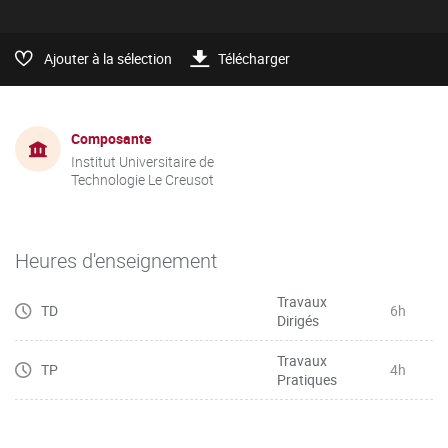
Ajouter à la sélection
Télécharger
Composante
Institut Universitaire de
Technologie Le Creusot
Heures d'enseignement
Travaux
TD
6h
Dirigés
Travaux
TP
4h
Pratiques