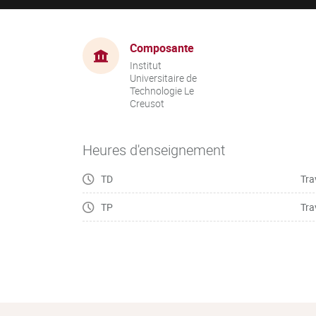
Composante
Institut
Universitaire de
Technologie Le
Creusot
Heures d'enseignement
TD
Tra
TP
Tra