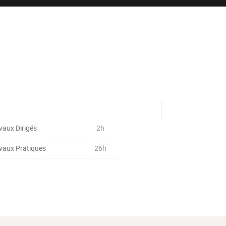
vaux Dirigés
2h
vaux Pratiques
26h