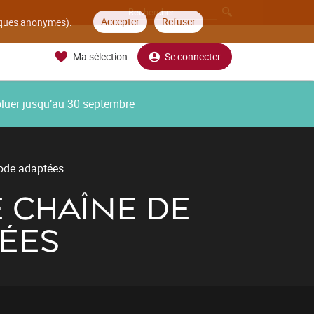
Accepter
Refuser
tiques anonymes).
Ma sélection
Se connecter
oluer jusqu’au 30 septembre
hode adaptées
 CHAÎNE DE
ÉES