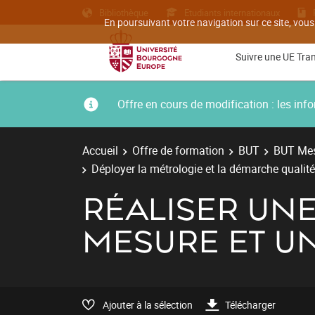
Bibliothèque
Etudiants internationaux
En poursuivant votre navigation sur ce site, vous
Suivre une UE Tra
Offre en cours de modification : les i
Accueil
Offre de formation
BUT
BUT Mes
Déployer la métrologie et la démarche qualité
RÉALISER UN
MESURE ET U
Ajouter à la sélection
Télécharger