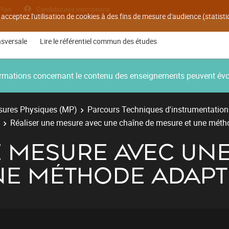
Plan
Candidatures inscriptions
 acceptez l'utilisation de cookies à des fins de mesure d'audience (statis
nsversale
Lire le référentiel commun des études
nformations concernant le contenu des enseignements peuvent év
ures Physiques (MP)
Parcours Techniques d'instrumentation
Réaliser une mesure avec une chaîne de mesure et une mét
E MESURE AVEC UNE
NE MÉTHODE ADAPT