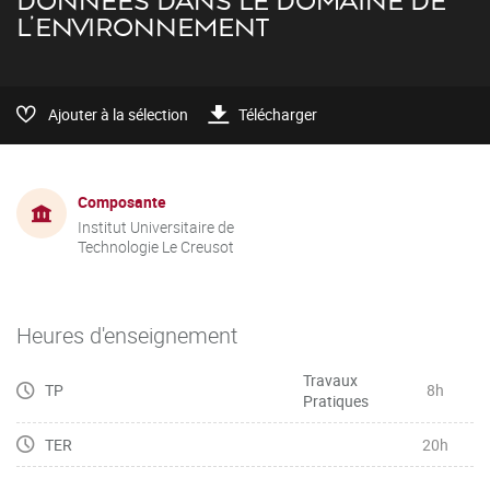
DONNÉES DANS LE DOMAINE DE
L’ENVIRONNEMENT
Ajouter à la sélection
Télécharger
Composante
Institut Universitaire de
Technologie Le Creusot
Heures d'enseignement
Travaux
TP
8h
Pratiques
TER
20h