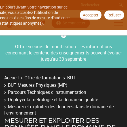
Aller à
En poursuivant votre navigation sur ce
site, vous acceptez l'utilisation de
Accepter
Refuser
cookies à des fins de mesure d'audience
Se connecter
(statistiques anonymes).
Offre en cours de modification : les informations
concernant le contenu des enseignements peuvent évoluer
jusqu’au 30 septembre
Accueil
Offre de formation
BUT
BUT Mesures Physiques (MP)
Parcours Techniques d'instrumentation
Déployer la métrologie et la démarche qualité
Mesurer et exploiter des données dans le domaine de
l’environnement
MESURER ET EXPLOITER DES