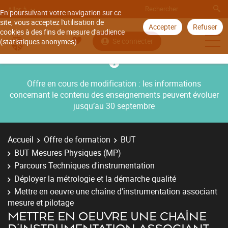
Aller à
En poursuivant votre navigation sur ce
site, vous acceptez l'utilisation de
Accepter
Refuser
cookies à des fins de mesure d'audience
Se connecter
(statistiques anonymes).
Offre en cours de modification : les informations
concernant le contenu des enseignements peuvent évoluer
jusqu’au 30 septembre
Accueil
Offre de formation
BUT
BUT Mesures Physiques (MP)
Parcours Techniques d'instrumentation
Déployer la métrologie et la démarche qualité
Mettre en oeuvre une chaîne d'instrumentation associant
mesure et pilotage
METTRE EN OEUVRE UNE CHAÎNE