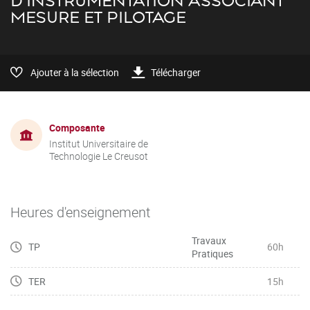
D'INSTRUMENTATION ASSOCIANT
MESURE ET PILOTAGE
Ajouter à la sélection
Télécharger
Composante
Institut Universitaire de
Technologie Le Creusot
Heures d'enseignement
Travaux
TP
60h
Pratiques
TER
15h