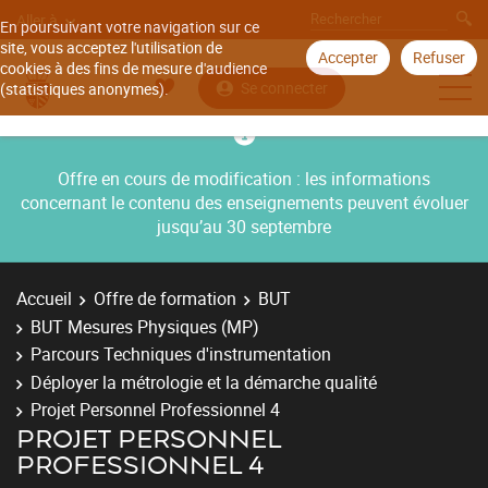
Aller à
En poursuivant votre navigation sur ce
site, vous acceptez l'utilisation de
Accepter
Refuser
cookies à des fins de mesure d'audience
Se connecter
(statistiques anonymes).
Offre en cours de modification : les informations
concernant le contenu des enseignements peuvent évoluer
jusqu’au 30 septembre
Accueil
Offre de formation
BUT
BUT Mesures Physiques (MP)
Parcours Techniques d'instrumentation
Déployer la métrologie et la démarche qualité
Projet Personnel Professionnel 4
PROJET PERSONNEL
PROFESSIONNEL 4