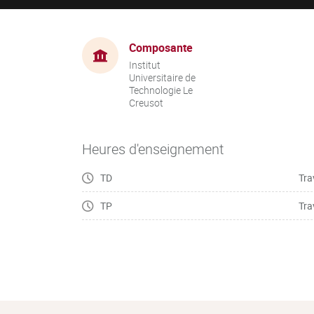
Composante
Institut
Universitaire de
Technologie Le
Creusot
Heures d'enseignement
TD
Tra
TP
Tra