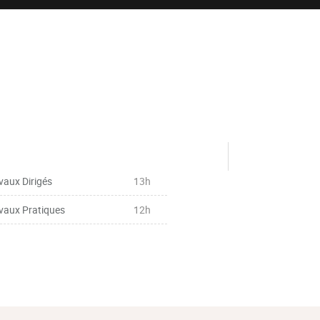
vaux Dirigés
13h
vaux Pratiques
12h