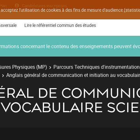
Plan
Candidatures inscriptions
 acceptez l'utilisation de cookies à des fins de mesure d'audience (statis
nsversale
Lire le référentiel commun des études
nformations concernant le contenu des enseignements peuvent év
ures Physiques (MP)
Parcours Techniques d'instrumentation
Anglais général de communication et initiation au vocabulair
ÉRAL DE COMMUNIC
U VOCABULAIRE SCIE