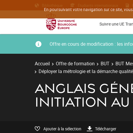
Bibliothèque
Etudiants internationaux
En poursuivant votre navigation sur ce site, vous
Suivre une UE Tra
Offre en cours de modification : les i
Accueil
Offre de formation
BUT
BUT Mes
Déployer la métrologie et la démarche qualité
ANGLAIS GÉN
INITIATION A
Ajouter à la sélection
Télécharger