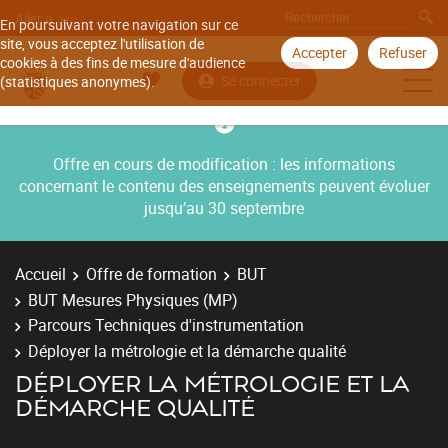
Aller à
En poursuivant votre navigation sur ce
site, vous acceptez l'utilisation de
Accepter
Refuser
cookies à des fins de mesure d'audience
Se connecter
(statistiques anonymes).
Offre en cours de modification : les informations
concernant le contenu des enseignements peuvent évoluer
jusqu’au 30 septembre
Accueil
Offre de formation
BUT
BUT Mesures Physiques (MP)
Parcours Techniques d'instrumentation
Déployer la métrologie et la démarche qualité
DÉPLOYER LA MÉTROLOGIE ET LA
DÉMARCHE QUALITÉ