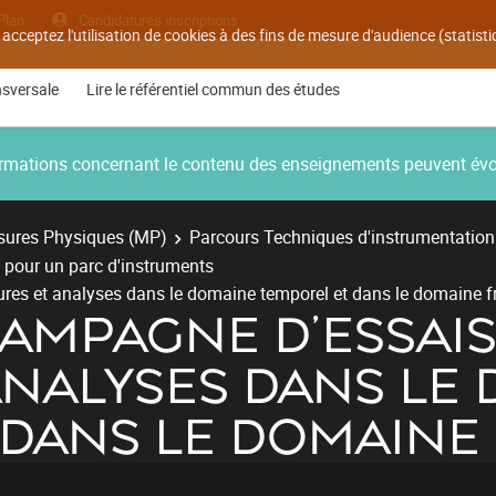
Plan
Candidatures inscriptions
 acceptez l'utilisation de cookies à des fins de mesure d'audience (statis
nsversale
Lire le référentiel commun des études
nformations concernant le contenu des enseignements peuvent év
ures Physiques (MP)
Parcours Techniques d'instrumentation
é pour un parc d'instruments
es et analyses dans le domaine temporel et dans le domaine fr
AMPAGNE D'ESSAIS
ANALYSES DANS LE
 DANS LE DOMAINE