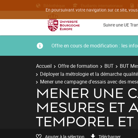
Bibliothèque
Etudiants internationaux
En poursuivant votre navigation sur ce site, vous
Suivre une UE Tra
Offre en cours de modification : les i
Accueil
Offre de formation
BUT
BUT Mes
Déployer la métrologie et la démarche qualit
Mener une campagne d'essais avec des mesur
MENER UNE C
MESURES ET 
TEMPOREL ET
Ajouter à la sélection
Télécharger