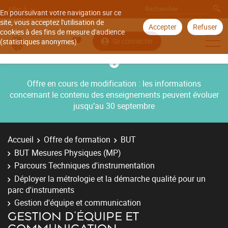
Aller à
En poursuivant votre navigation sur ce
site, vous acceptez l'utilisation de
Accepter
Refuser
cookies à des fins de mesure d'audience
Se connecter
(statistiques anonymes).
Offre en cours de modification : les informations
concernant le contenu des enseignements peuvent évoluer
jusqu’au 30 septembre
Accueil
Offre de formation
BUT
BUT Mesures Physiques (MP)
Parcours Techniques d'instrumentation
Déployer la métrologie et la démarche qualité pour un
parc d'instruments
Gestion d'équipe et communication
GESTION D'ÉQUIPE ET