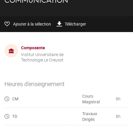
COMMUNICATION
Ajouter à la sélection
Télécharger
Composante
Institut Universitaire de
Technologie Le Creusot
Heures d'enseignement
Cours
CM
8h
Magistral
Travaux
TD
8h
Dirigés