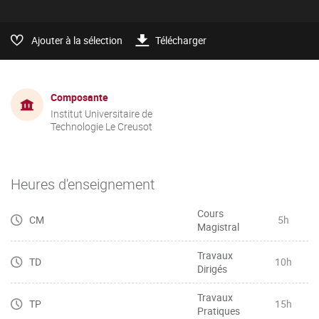
Ajouter à la sélection
Télécharger
Composante
Institut Universitaire de
Technologie Le Creusot
Heures d'enseignement
Cours
CM
5h
Magistral
Travaux
TD
10h
Dirigés
Travaux
TP
15h
Pratiques