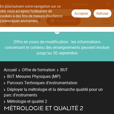
Aller à
En poursuivant votre navigation sur ce
site, vous acceptez l'utilisation de
Accepter
Refuser
cookies à des fins de mesure d'audience
Se connecter
(statistiques anonymes).
Offre en cours de modification : les informations
concernant le contenu des enseignements peuvent évoluer
jusqu’au 30 septembre
Accueil
Offre de formation
BUT
BUT Mesures Physiques (MP)
Parcours Techniques d'instrumentation
Déployer la métrologie et la démarche qualité pour un
parc d'instruments
Métrologie et qualité 2
MÉTROLOGIE ET QUALITÉ 2