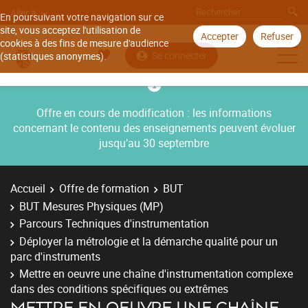
Aller à
En poursuivant votre navigation sur ce
site, vous acceptez l'utilisation de
Accepter
Refuser
cookies à des fins de mesure d'audience
Se connecter
(statistiques anonymes).
Offre en cours de modification : les informations
concernant le contenu des enseignements peuvent évoluer
jusqu’au 30 septembre
Accueil
Offre de formation
BUT
BUT Mesures Physiques (MP)
Parcours Techniques d'instrumentation
Déployer la métrologie et la démarche qualité pour un
parc d'instruments
Mettre en oeuvre une chaîne d'instrumentation complexe
dans des conditions spécifiques ou extrêmes
METTRE EN OEUVRE UNE CHAÎNE