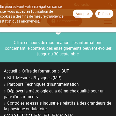
Aller à
En poursuivant votre navigation sur ce
site, vous acceptez l'utilisation de
Accepter
Refuser
cookies à des fins de mesure d'audience
Se connecter
(statistiques anonymes).
Offre en cours de modification : les informations
concernant le contenu des enseignements peuvent évoluer
jusqu’au 30 septembre
Accueil
Offre de formation
BUT
BUT Mesures Physiques (MP)
Parcours Techniques d'instrumentation
Déployer la métrologie et la démarche qualité pour un
parc d'instruments
Contrôles et essais industriels relatifs à des grandeurs de
la physique ondulatoire
CONTRÔLES ET ESSAIS