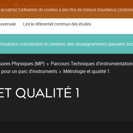
Plan
Candidatures inscriptions
 acceptez l'utilisation de cookies à des fins de mesure d'audience (statis
nsversale
Lire le référentiel commun des études
nformations concernant le contenu des enseignements peuvent év
ures Physiques (MP)
Parcours Techniques d'instrumentation
é pour un parc d'instruments
Métrologie et qualité 1
T QUALITÉ 1