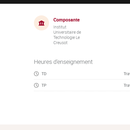
Composante
Institut
Universitaire de
Technologie Le
Creusot
Heures d'enseignement
TD
Tra
TP
Tra