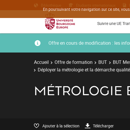
Bibliothèque
Etudiants internationaux
En poursuivant votre navigation sur ce site, vous
Suivre une UE Tra
Offre en cours de modification : les i
Accueil
Offre de formation
BUT
BUT Mes
Déployer la métrologie et la démarche qualit
MÉTROLOGIE E
Ajouter à la sélection
Télécharger