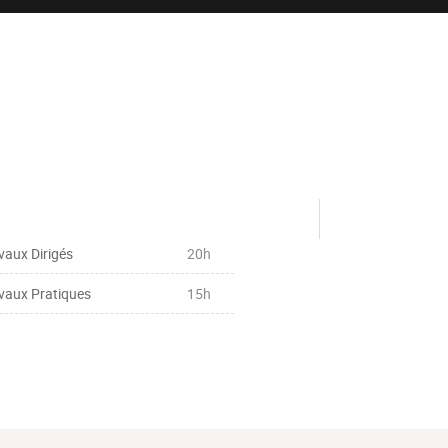
vaux Dirigés
20h
vaux Pratiques
15h