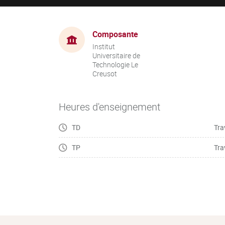
Composante
Institut
Universitaire de
Technologie Le
Creusot
Heures d'enseignement
TD
Tra
TP
Tra