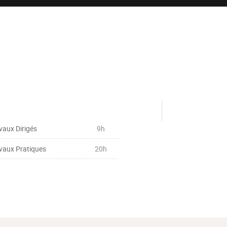
vaux Dirigés
9h
vaux Pratiques
20h