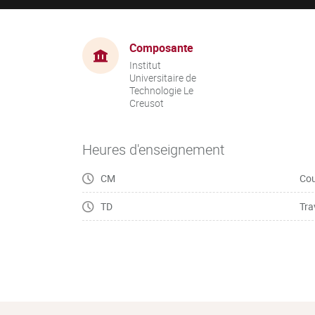
Composante
Institut
Universitaire de
Technologie Le
Creusot
Heures d'enseignement
CM
Cou
TD
Tra