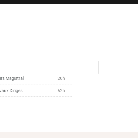
rs Magistral
20h
vaux Dirigés
52h