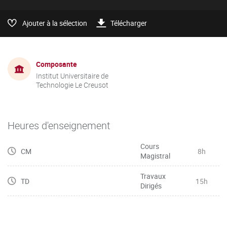
Ajouter à la sélection
Télécharger
Composante
Institut Universitaire de
Technologie Le Creusot
Heures d'enseignement
Cours
CM
8h
Magistral
Travaux
TD
15h
Dirigés