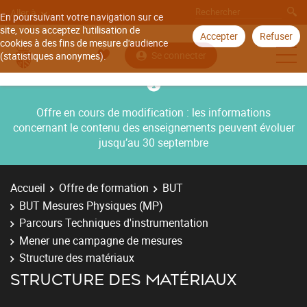
Aller à
En poursuivant votre navigation sur ce
site, vous acceptez l'utilisation de
Accepter
Refuser
cookies à des fins de mesure d'audience
Se connecter
(statistiques anonymes).
Offre en cours de modification : les informations
concernant le contenu des enseignements peuvent évoluer
jusqu’au 30 septembre
Accueil
Offre de formation
BUT
BUT Mesures Physiques (MP)
Parcours Techniques d'instrumentation
Mener une campagne de mesures
Structure des matériaux
STRUCTURE DES MATÉRIAUX