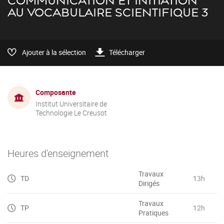
COMMUNICATION ET INITIATION
AU VOCABULAIRE SCIENTIFIQUE 3
Ajouter à la sélection
Télécharger
Composante
Institut Universitaire de
Technologie Le Creusot
Heures d'enseignement
Travaux
TD
13h
Dirigés
Travaux
TP
12h
Pratiques