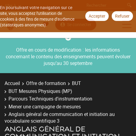
Aller à
En poursuivant votre navigation sur ce
site, vous acceptez l'utilisation de
Accepter
Refuser
cookies à des fins de mesure d'audience
Se connecter
(statistiques anonymes).
Offre en cours de modification : les informations
concernant le contenu des enseignements peuvent évoluer
jusqu’au 30 septembre
Accueil
Offre de formation
BUT
BUT Mesures Physiques (MP)
Parcours Techniques d'instrumentation
Mener une campagne de mesures
Anglais général de communication et initiation au
vocabulaire scientifique 3
ANGLAIS GÉNÉRAL DE