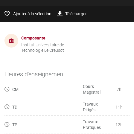
Ajouter à la sélection
Télécharger
Composante
Institut Universitaire de
Technologie Le Creusot
Heures d'enseignement
Cours
CM
7h
Magistral
Travaux
TD
11h
Dirigés
Travaux
TP
12h
Pratiques