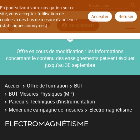
Aller à
En poursuivant votre navigation sur ce
site, vous acceptez l'utilisation de
Accepter
Refuser
cookies à des fins de mesure d'audience
Se connecter
(statistiques anonymes).
Offre en cours de modification : les informations
concernant le contenu des enseignements peuvent évoluer
jusqu’au 30 septembre
Accueil
Offre de formation
BUT
BUT Mesures Physiques (MP)
Parcours Techniques d'instrumentation
Mener une campagne de mesures
Electromagnétisme
ELECTROMAGNÉTISME