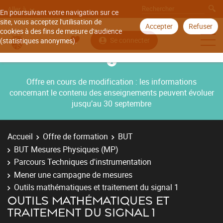
Aller à
En poursuivant votre navigation sur ce
site, vous acceptez l'utilisation de
Accepter
Refuser
cookies à des fins de mesure d'audience
Se connecter
(statistiques anonymes).
Offre en cours de modification : les informations
concernant le contenu des enseignements peuvent évoluer
jusqu’au 30 septembre
Accueil
Offre de formation
BUT
BUT Mesures Physiques (MP)
Parcours Techniques d'instrumentation
Mener une campagne de mesures
Outils mathématiques et traitement du signal 1
OUTILS MATHÉMATIQUES ET
TRAITEMENT DU SIGNAL 1