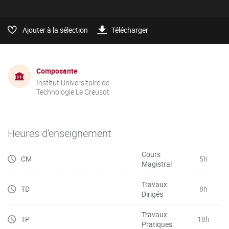
Ajouter à la sélection
Télécharger
Composante
Institut Universitaire de
Technologie Le Creusot
Heures d'enseignement
Cours
CM
5h
Magistral
Travaux
TD
8h
Dirigés
Travaux
TP
18h
Pratiques