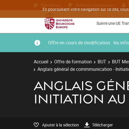
Bibliothèque
Etudiants internationaux
En poursuivant votre navigation sur ce site, vous
Suivre une UE Tra
Offre en cours de modification : les i
Accueil
Offre de formation
BUT
BUT Mes
Anglais général de commmunication - Initiati
ANGLAIS GÉN
INITIATION A
Ajouter à la sélection
Télécharger