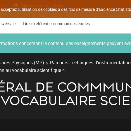
Plan
Candidatures inscriptions
 acceptez l'utilisation de cookies à des fins de mesure d'audience (statis
nsversale
Lire le référentiel commun des études
nformations concernant le contenu des enseignements peuvent év
ures Physiques (MP)
Parcours Techniques d'instrumentation
on au vocabulaire scientifique 4
ÉRAL DE COMMMUN
U VOCABULAIRE SCIE