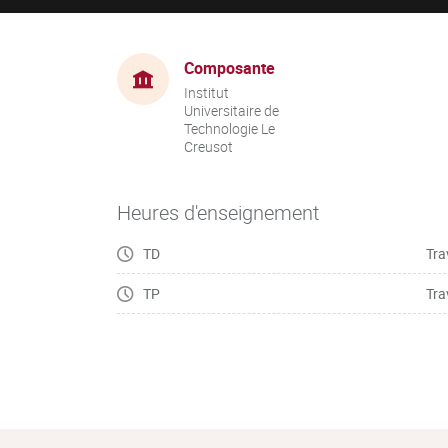
Composante
Institut
Universitaire de
Technologie Le
Creusot
Heures d'enseignement
TD
Tra
TP
Tra