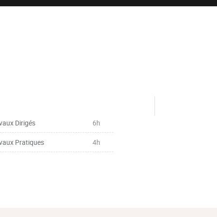
vaux Dirigés
6h
vaux Pratiques
4h